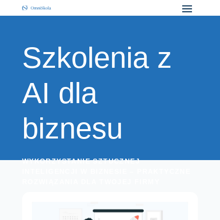
Szkolenia z
AI dla
biznesu
WYKORZYSTANIE SZTUCZNEJ
INTELIGENCJI W BIZNESIE – PRAKTYCZNE
ROZWIĄZANIA DLA TWOJEJ FIRMY