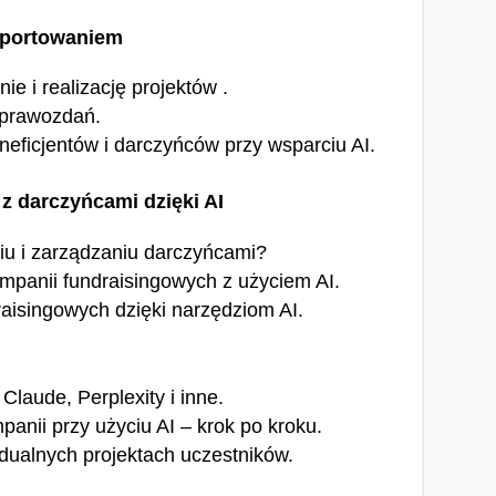
raportowaniem
e i realizację projektów .
sprawozdań.
eficjentów i darczyńców przy wsparciu AI.
 z darczyńcami dzięki AI
u i zarządzaniu darczyńcami?
panii fundraisingowych z użyciem AI.
raisingowych dzięki narzędziom AI.
Claude, Perplexity i inne.
panii przy użyciu AI – krok po kroku.
dualnych projektach uczestników.