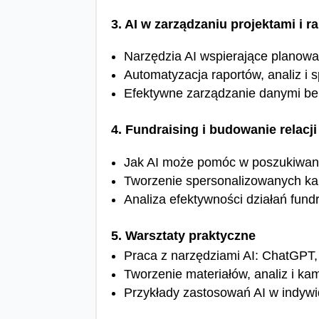
3. AI w zarządzaniu projektami i 
Narzędzia AI wspierające planowani
Automatyzacja raportów, analiz i 
Efektywne zarządzanie danymi ben
4. Fundraising i budowanie relacji
Jak AI może pomóc w poszukiwani
Tworzenie spersonalizowanych kam
Analiza efektywności działań fund
5. Warsztaty praktyczne
Praca z narzędziami AI: ChatGPT, 
Tworzenie materiałów, analiz i kam
Przykłady zastosowań AI w indywi